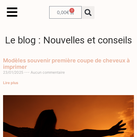
0
0,00
€
Le blog : Nouvelles et conseils
Modèles souvenir première coupe de cheveux à
imprimer
23/01/2025
Aucun commentaire
Lire plus