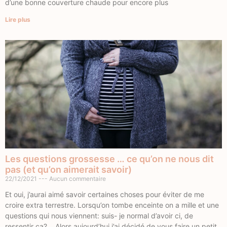
d’une bonne couverture chaude pour encore plus
Lire plus
Les questions grossesse … ce qu’on ne nous dit
pas (et qu’on aimerait savoir)
22/12/2021
Aucun commentaire
Et oui, j’aurai aimé savoir certaines choses pour éviter de me
croire extra terrestre. Lorsqu’on tombe enceinte on a mille et une
questions qui nous viennent: suis- je normal d’avoir ci, de
ressentir ça?… Alors aujourd’hui j’ai décidé de vous faire un petit