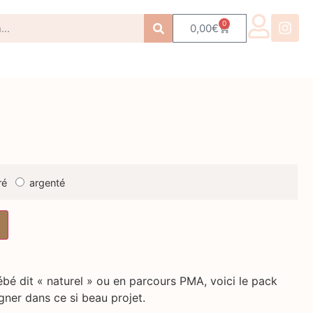
0
0,00
€
ré
argenté
bé dit « naturel » ou en parcours PMA, voici le pack
gner dans ce si beau projet.