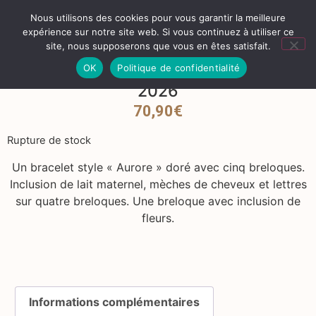
Nous utilisons des cookies pour vous garantir la meilleure
0
0,00
€
expérience sur notre site web. Si vous continuez à utiliser ce
site, nous supposerons que vous en êtes satisfait.
OK
Politique de confidentialité
Commande personalisée Sarah février
2026
70,90
€
Rupture de stock
Un bracelet style « Aurore » doré avec cinq breloques.
Inclusion de lait maternel, mèches de cheveux et lettres
sur quatre breloques. Une breloque avec inclusion de
fleurs.
Informations complémentaires