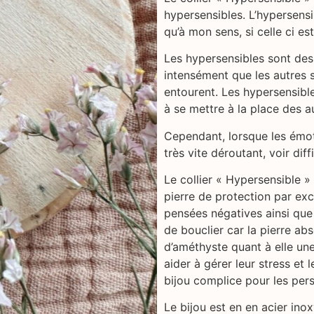
hypersensibles. L’hypersensi
qu’à mon sens, si celle ci es
Les hypersensibles sont des
intensément que les autres s
entourent. Les hypersensibl
à se mettre à la place des aut
Cependant, lorsque les émot
très vite déroutant, voir diffi
Le collier « Hypersensible »
pierre de protection par ex
pensées négatives ainsi que
de bouclier car la pierre ab
d’améthyste quant à elle une 
aider à gérer leur stress et 
bijou complice pour les pers
Le bijou est en en acier ino