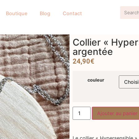
Boutique
Blog
Contact
Collier « Hype
argentée
24,90
€
couleur
Ajouter au panier
Le collier « Hypersensible 