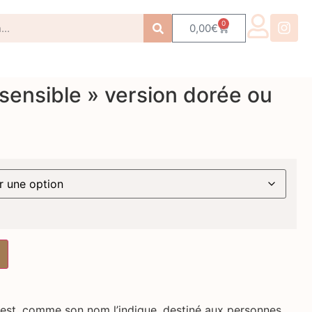
0
0,00
€
rsensible » version dorée ou
» est, comme son nom l’indique, destiné aux personnes