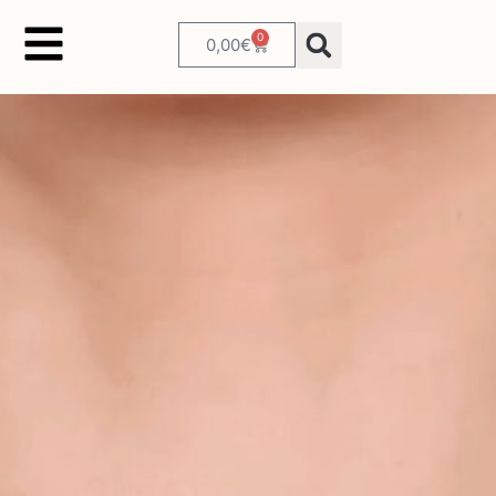
0
0,00
€