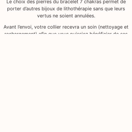
Le choix des pierres du bracelet 7 chakras permet de
porter d’autres bijoux de lithothérapie sans que leurs
vertus ne soient annulées.
Avant l’envoi, votre collier recevra un soin (nettoyage et
rechargement) afin que vous puissiez bénéficier de ses
bienfaits dès réception. Je vous conseille de nettoyer et
recharger vos pierres une à deux fois par semaine avec
la technique de votre choix.
Le collier étant composé de pierres naturelles, leur
aspect peut légèrement différer de la photo. Eviter l’eau
savonneuse qui à terme peut abimer les pierres.
La chaine est en acier inoxydable dorée (existe en
version argenté)
Ne pas laisser à la porté des enfants.