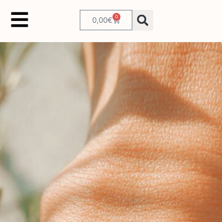
0
0,00
€